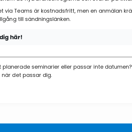
t via Teams är kostnadsfritt, men en anmälan kräv
tillgång till sändningslänken.
dig här!
 planerade seminarier eller passar inte datumen?
å när det passar dig.
n
cke