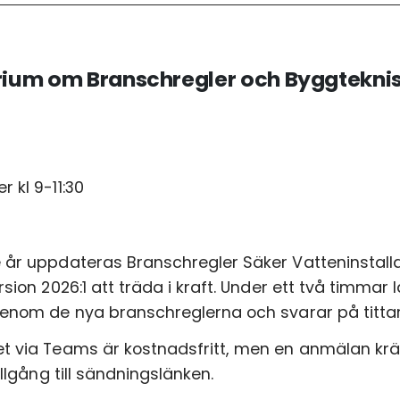
n
ium om Branschregler och Byggteknis
 kl 9-11:30
cke
 godkänner
integritetspolicyn
 år uppdateras Branschregler Säker Vatteninstallat
ersion 2026:1 att träda i kraft. Under ett två timm
genom de nya branschreglerna och svarar på tittar
t via Teams är kostnadsfritt, men en anmälan kräv
tillgång till sändningslänken.