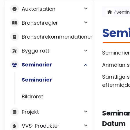
Auktorisation
Semin
Branschregler
Semi
Branschrekommendationer
Bygga rätt
Seminarier
Seminarier
Anmälan st
Samtliga so
Seminarier
eftermidd
Bildröret
Projekt
Seminar
Datum
VVS-Produkter