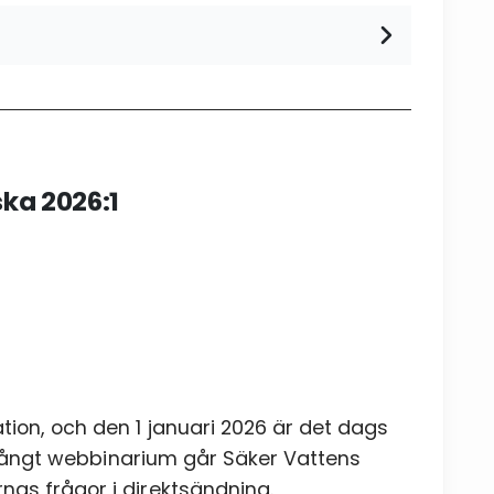
ka 2026:1
ion, och den 1 januari 2026 är det dags
ar långt webbinarium går Säker Vattens
Skicka
nas frågor i direktsändning.