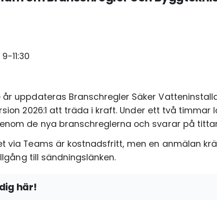
 9-11:30
cke
 godkänner
integritetspolicyn
 år uppdateras Branschregler Säker Vatteninstallat
ersion 2026:1 att träda i kraft. Under ett två timm
genom de nya branschreglerna och svarar på tittar
t via Teams är kostnadsfritt, men en anmälan kräv
tillgång till sändningslänken.
dig här!