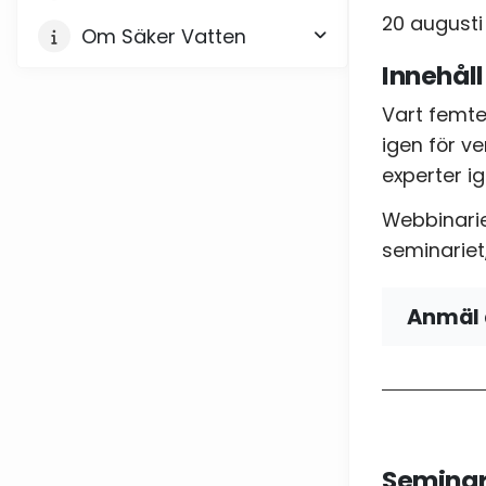
20 augusti 
Om Säker Vatten
Innehåll
Vart femte
igen för v
experter i
Webbinarie
seminariet,
Anmäl 
Namn
Telefo
Seminar