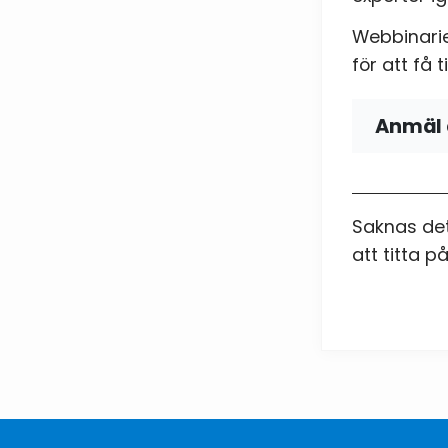
Webbinarie
för att få 
Anmäl 
Namn
Saknas det
att titta p
Telefo
E-post
Samty