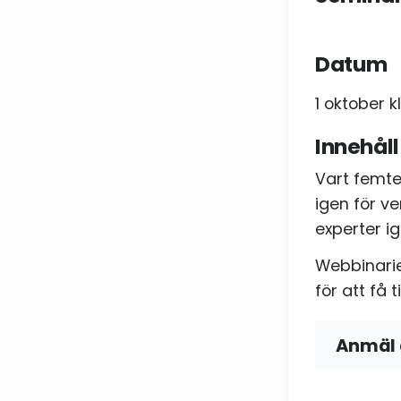
E-post
Datum
1 oktober kl
Samty
Innehåll
Jag
Vart femte
igen för v
experter i
Webbinarie
för att få 
Anmäl 
Namn