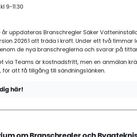
kl 9-11:30
 år uppdateras Branschregler Säker Vatteninstallat
ersion 2026:1 att träda i kraft. Under ett två timm
genom de nya branschreglerna och svarar på tittar
t via Teams är kostnadsfritt, men en anmälan kräv
 för att få tillgång till sändningslänken.
dig här!
n
ium om Branschregler och Byggteknis