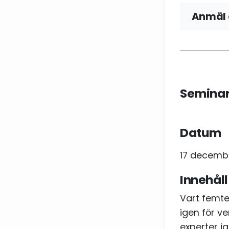
Anmäl 
Namn
Telefo
Seminar
E-post
Datum
17 december
Samty
Innehåll
Jag
Vart femte
igen för v
experter i