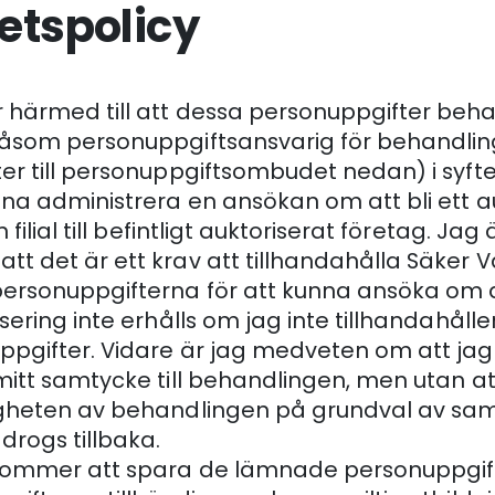
tetspolicy
 härmed till att dessa personuppgifter beh
såsom personuppgiftsansvarig för behandlin
er till personuppgiftsombudet nedan) i syfte
na administrera en ansökan om att bli ett a
 filial till befintligt auktoriserat företag. Jag
t det är ett krav att tillhandahålla Säker 
ersonuppgifterna för att kunna ansöka om a
sering inte erhålls om jag inte tillhandahåll
pgifter. Vidare är jag medveten om att jag
mitt samtycke till behandlingen, men utan at
igheten av behandlingen på grundval av sa
drogs tillbaka.
kommer att spara de lämnade personuppgif