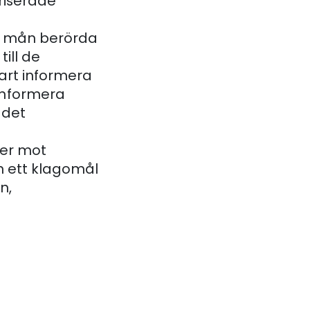
riserade
en mån berörda
ill de
art informera
informera
 det
der mot
in ett klagomål
n,