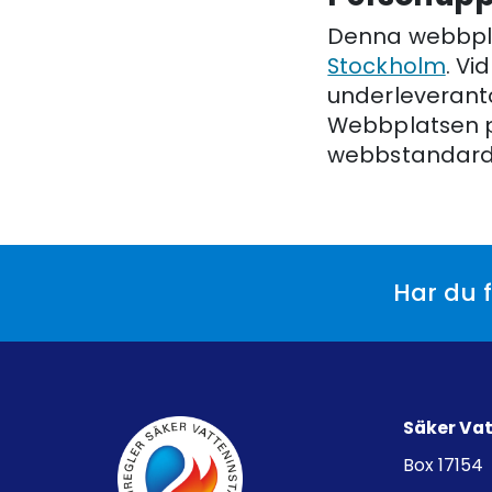
Denna webbpla
Stockholm
. Vi
underleverantö
Webbplatsen p
webbstandard f
Har du f
Säker Va
Box 17154