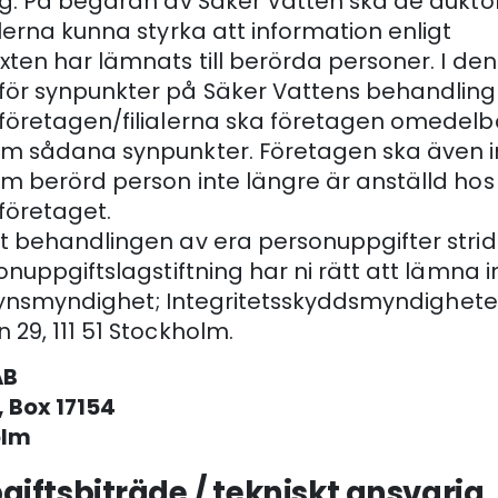
ag. På begäran av Säker Vatten ska de aukto
lerna kunna styrka att information enligt
xten har lämnats till berörda personer. I d
ör synpunkter på Säker Vattens behandling t
företagen/filialerna ska företagen omedelb
om sådana synpunkter. Företagen ska även 
m berörd person inte längre är anställd hos
 företaget.
t behandlingen av era personuppgifter stri
onuppgiftslagstiftning har ni rätt att lämna 
illsynsmyndighet; Integritetsskyddsmyndighete
 29, 111 51 Stockholm.
AB
, Box 17154
olm
iftsbiträde / tekniskt ansvarig