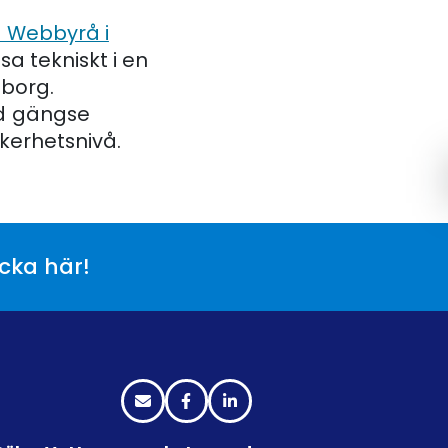
 Webbyrå i
a tekniskt i en
eborg.
ed gängse
kerhetsnivå.
icka här!