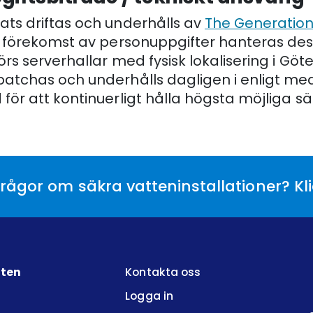
ts driftas och underhålls av
The Generation
d förekomst av personuppgifter hanteras dess
rs serverhallar med fysisk lokalisering i Göt
atchas och underhålls dagligen i enligt m
ör att kontinuerligt hålla högsta möjliga sä
rågor om säkra vatteninstallationer? Kl
tten
Kontakta oss
Logga in