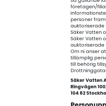
tid gällande l
företagen/filia
informationste
personer framf
auktoriserade 
Säker Vatten 
Säker Vatten o
auktoriserade
Om ni anser at
tillämplig pers
till behörig t
Drottninggatan
Säker Vatten 
Ringvägen 100
104 62 Stockh
Personuppg