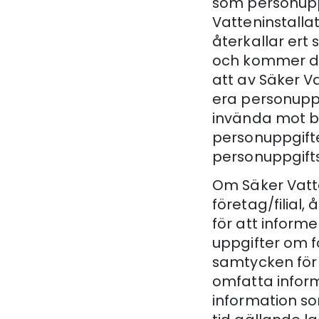
som personuppgi
Vatteninstallati
återkallar ert
och kommer där
att av Säker Va
era personuppg
invända mot beh
personuppgifte
personuppgift
Om Säker Vatte
företag/filial
för att inform
uppgifter om f
samtycken för
omfatta inform
information so