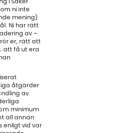
ng i Säker
(om ni inte
ende mening)
. Ni har rätt
radering av –
r er, rätt att
 att få ut era
nnan
iserat
ndiga åtgärder
andling av
derliga
 som minimum
t all annan
 enligt vid var