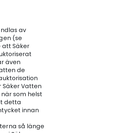
andlas av
gen (se
 att Säker
uktoriserat
 är även
Vatten de
uktorisation
er Säker Vatten
 när som helst
t detta
mtycket innan
terna så länge