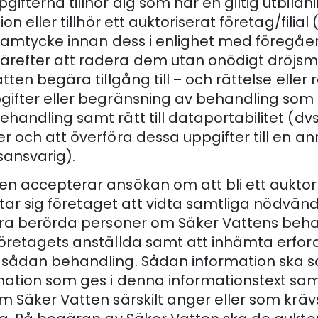
fterna tillhör dig som har en giltig utbildni
on eller tillhör ett auktoriserat företag/filial 
 samtycke innan dess i enlighet med föregå
efter att radera dem utan onödigt dröjsmål
tten begära tillgång till – och rättelse eller 
ifter eller begränsning av behandling som rö
andling samt rätt till dataportabilitet (dvs.
r och att överföra dessa uppgifter till en a
sansvarig).
n accepterar ansökan om att bli ett auktor
, åtar sig företaget att vidta samtliga nödvä
era berörda personer om Säker Vattens beh
öretagets anställda samt att inhämta erfor
 sådan behandling. Sådan information ska
ation som ges i denna informationstext sam
m Säker Vatten särskilt anger eller som krävs