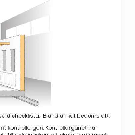
skild checklista. Bland annat bedöms att:
t kontrollorgan. Kontrollorganet har
tt tillverkningskontroll ska utföras minst