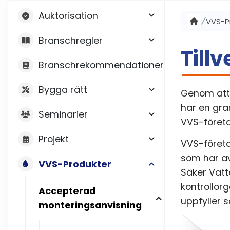
Auktorisation
VVS-P
Branschregler
Till
Branschrekommendationer
Bygga rätt
Genom att 
har en gra
Seminarier
VVS-företa
Projekt
VVS-företa
som har av
VVS-Produkter
Säker Vatte
kontrollorg
Accepterad
uppfyller 
monteringsanvisning