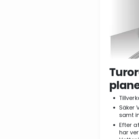
Turor
plan
Tillver
Säker 
samt in
Efter a
har ver