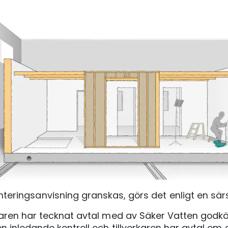
teringsanvisning granskas, görs det enligt en sär
karen har tecknat avtal med av Säker Vatten godkän
en inledande kontroll och tillverkaren har avtal om a