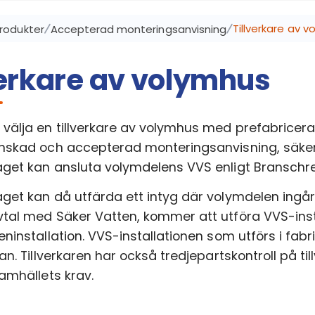
Tillverkare av 
rodukter
Accepterad monteringsanvisning
verkare av volymhus
välja en tillverkare av volymhus med prefabricer
nskad och accepterad monteringsanvisning, säkers
get kan ansluta volymdelens VVS enligt Branschreg
get kan då utfärda ett intyg där volymdelen ingår
tal med Säker Vatten, kommer att utföra VVS-insta
ninstallation. VVS-installationen som utförs i fabr
an. Tillverkaren har också tredjepartskontroll på t
samhällets krav.