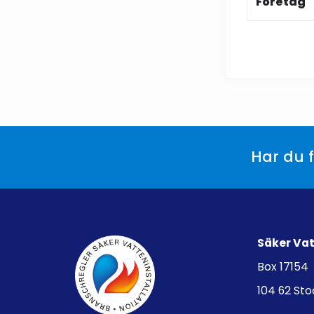
Företag
Har du f
Säker Va
Box 17154
104 62 St