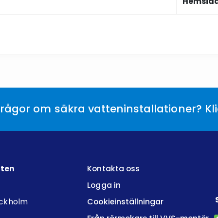
Hemsid
rågor om säkra vatteninstallationer? Kl
tten
Kontakta oss
Logga in
ockholm
Cookieinställningar