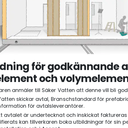
dning för godkännande a
element och volymelemen
karen anmäler till Säker Vatten att denne vill bli 
Vatten skickar avtal, Branschstandard för prefab
formation för avtalsleverantörer.
tt avtalet är undertecknat och inskickat faktureras
ifierats kan tillverkaren boka utbildningar för sin 