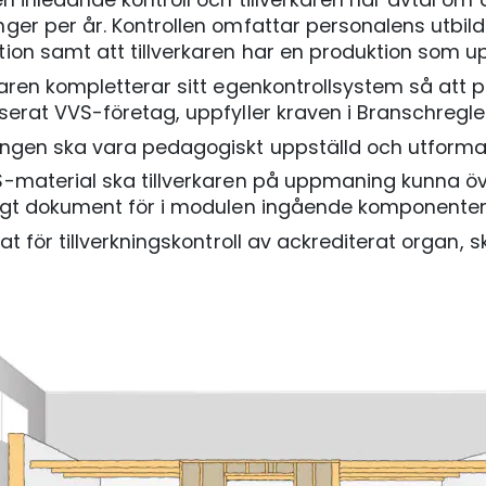
ger per år. Kontrollen omfattar personalens utbild
ion samt att tillverkaren har en produktion som u
karen kompletterar sitt egenkontrollsystem så att 
serat VVS-företag, uppfyller kraven i Branschregle
ingen ska vara pedagogiskt uppställd och utformad
S-material ska tillverkaren på uppmaning kunna ö
digt dokument för i modulen ingående komponente
kat för tillverkningskontroll av ackrediterat organ