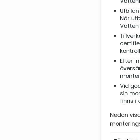
Vatteni
Utbild
När utb
Vatten 
Tillver
certif
kontrol
Efter i
översän
monter
Vid god
sin mon
finns 
Nedan visa
monterings