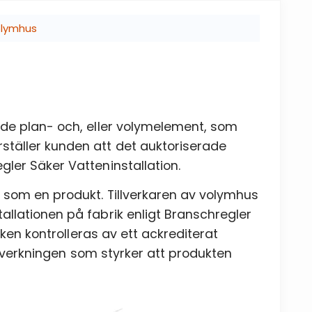
volymhus
ade plan- och, eller volymelement, som
täller kunden att det auktoriserade
ler Säker Vatteninstallation.
 som en produkt. Tillverkaren av volymhus
llationen på fabrik enligt Branschregler
iken kontrolleras av ett ackrediterat
illverkningen som styrker att produkten