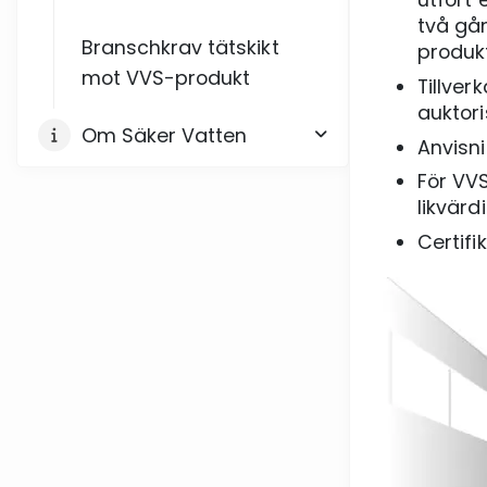
två gån
Branschkrav tätskikt
produkt
mot VVS-produkt
Tillver
auktori
Om Säker Vatten
Anvisn
För VV
likvär
Certifi