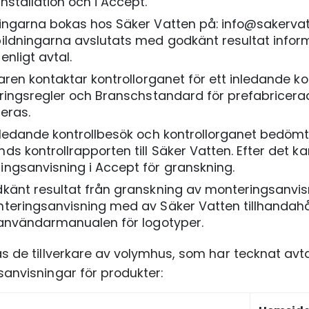
nstallation och i Accept.
ningarna bokas hos Säker Vatten på: info@sakervat
ildningarna avslutats med godkänt resultat inform
enligt avtal.
karen kontaktar kontrollorganet för ett inledande k
ieringsregler och Branschstandard för prefabrice
leras.
nledande kontrollbesök och kontrollorganet bedömt 
ds kontrollrapporten till Säker Vatten. Efter det kan
ingsanvisning i Accept för granskning.
känt resultat från granskning av monteringsanvisni
teringsanvisning med av Säker Vatten tillhandahål
i användarmanualen för logotyper.
s de tillverkare av volymhus, som har tecknat av
anvisningar för produkter: