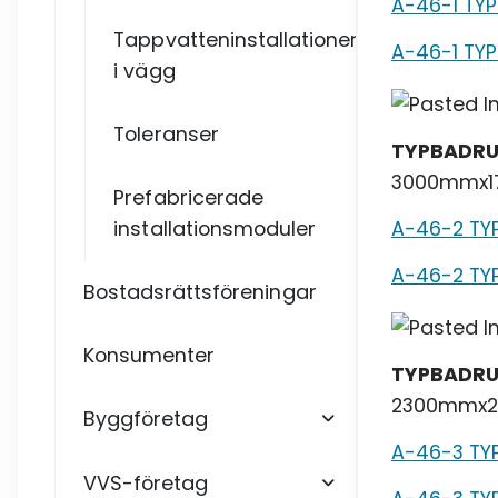
A-46-1 TY
Tappvatteninstallationer
A-46-1 TYP
i vägg
Toleranser
TYPBADRU
3000mmx
Prefabricerade
A-46-2 TY
installationsmoduler
A-46-2 TY
Bostadsrättsföreningar
Konsumenter
TYPBADRU
2300mmx
Byggföretag
A-46-3 TY
VVS-företag