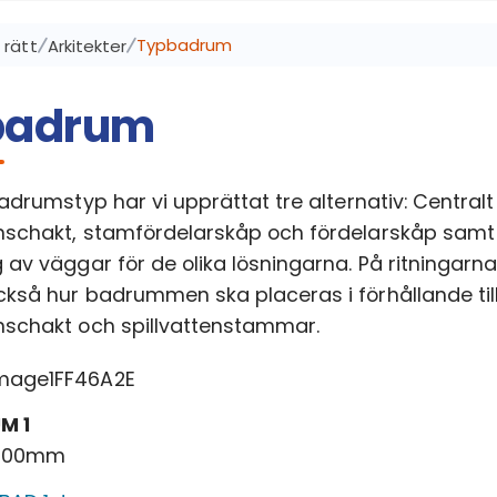
Typbadrum
 rätt
Arkitekter
badrum
adrumstyp har vi upprättat tre alternativ: Centralt
nschakt, stamfördelarskåp och fördelarskåp samt
 av väggar för de olika lösningarna. På ritningarn
kså hur badrummen ska placeras i förhållande til
nschakt och spillvattenstammar.
M 1
700mm