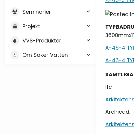
A-46-3 TY
Seminarier
Projekt
TYPBADRU
3600mmx
VVS-Produkter
A-46-4 TY
Om Säker Vatten
A-46-4 TY
SAMTLIGA
ifc
Arkitekten
Archicad:
Arkitekten