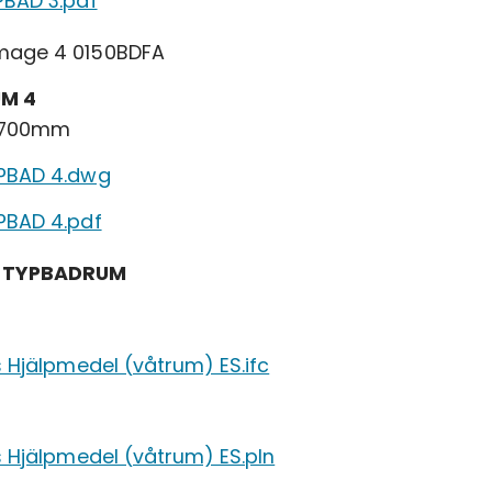
PBAD 3.pdf
M 4
1700mm
PBAD 4.dwg
PBAD 4.pdf
 TYPBADRUM
s Hjälpmedel (våtrum) ES.ifc
s Hjälpmedel (våtrum) ES.pln