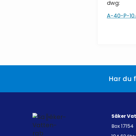
dwg:
A-40-P-10
Har du f
Säker Va
Box 17154