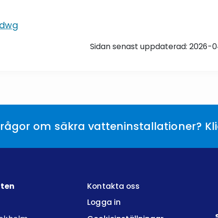
.dwg
Sidan senast uppdaterad: 2026-
rågor om säkra vatteninstallationer? Kl
tten
Kontakta oss
Logga in