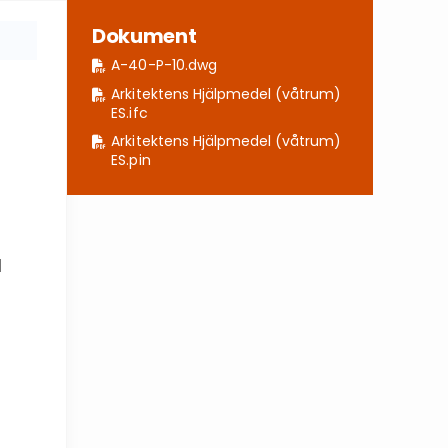
Dokument
A-40-P-10.dwg
Arkitektens Hjälpmedel (våtrum)
ES.ifc
Arkitektens Hjälpmedel (våtrum)
ES.pin
a
l