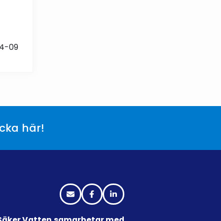
04-09
icka här!
Säker Vatten samarbetar med