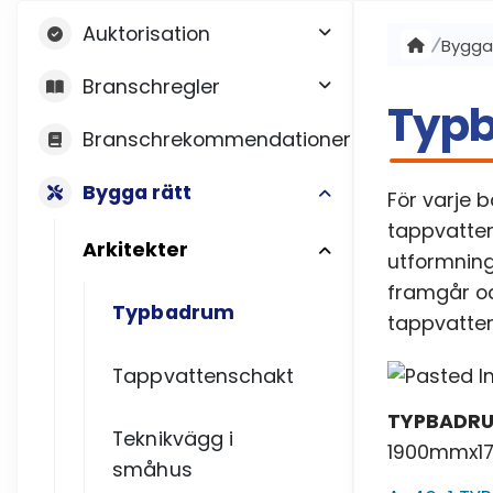
Auktorisation
Bygga
Branschregler
Typ
Branschrekommendationer
Bygga rätt
För varje b
tappvatte
Arkitekter
utformning
framgår oc
Typbadrum
tappvatte
Tappvattenschakt
TYPBADRU
Teknikvägg i
1900mmx1
småhus