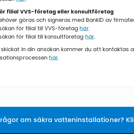
r filial VVS-företag eller konsultföretag
höver göras och signeras med BankID av firmate
ökan för filial till VVS-företag
här
.
ökan för filial till konsultföretag
här
.
 skickat in din ansökan kommer du att kontaktas 
isationsprocessen
här
.
rågor om säkra vatteninstallationer? Kl