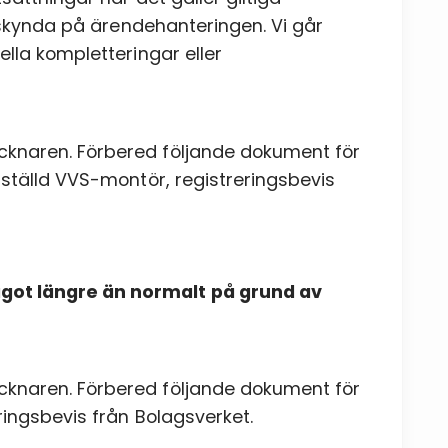
e skynda på ärendehanteringen. Vi går
lla kompletteringar eller
knaren. Förbered följande dokument för
ställd VVS-montör, registreringsbevis
ot längre än normalt på grund av
knaren. Förbered följande dokument för
ringsbevis från Bolagsverket.