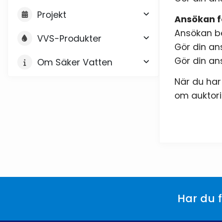
Projekt
Ansökan fö
Ansökan be
VVS-Produkter
Gör din ans
Gör din ans
Om Säker Vatten
När du har
om auktor
Har du f