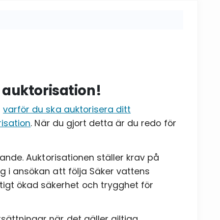
 auktorisation!
m
varför du ska auktorisera ditt
risation
. När du gjort detta är du redo för
agande. Auktorisationen ställer krav på
g i ansökan att följa Säker vattens
igt ökad säkerhet och trygghet för
ättningar när det gäller giltiga