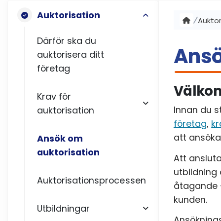
Auktorisation
Auktor
Därför ska du
Ansö
auktorisera ditt
företag
Välkom
Krav för
Innan du s
auktorisation
företag
,
kr
att ansöka
Ansök om
auktorisation
Att ansluta
utbildning
Auktorisationsprocessen
åtagande -
kunden.
Utbildningar
Ansöknings