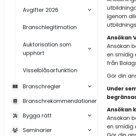
utbildning
Avgifter 2026
igenom all
utbildning
Branschlegitimation
Ansökan 
Auktorisation som
Ansökan be
upphört
en smidig 
från Bolag
Visselblåsarfunktion
Gör din a
Branschregler
Under sem
begränsa
Branschrekommendationer
Ansökan k
Bygga rätt
Ansökan be
en smidig 
Seminarier
Gör din a