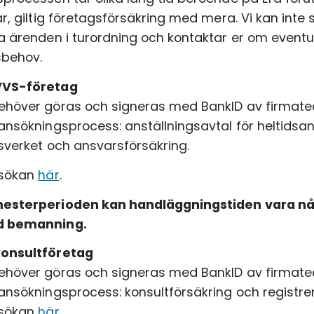
ar, giltig företagsförsäkring med mera. Vi kan int
a ärenden i turordning och kontaktar er om eventue
sbehov.
VVS-företag
höver göras och signeras med BankID av firmatec
ansökningsprocess: anställningsavtal för heltidsan
sverket och ansvarsförsäkring.
nsökan
här
.
esterperioden kan handläggningstiden vara någ
d bemanning.
onsultföretag
höver göras och signeras med BankID av firmatec
ansökningsprocess: konsultförsäkring och registre
nsökan
här
.