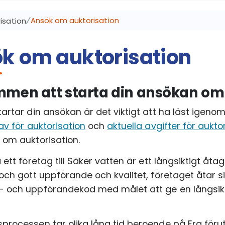
Ansök om auktorisation
isation
k om auktorisation
men att starta din ansökan om
tartar din ansökan är det viktigt att ha läst igeno
av för auktorisation
och
aktuella avgifter för aukto
 om auktorisation.
 ett företag till Säker vatten är ett långsiktigt åt
 och gott uppförande och kvalitet, företaget åtar si
 och uppförandekod med målet att ge en långsikt
processen tar olika lång tid beroende på Era föruts