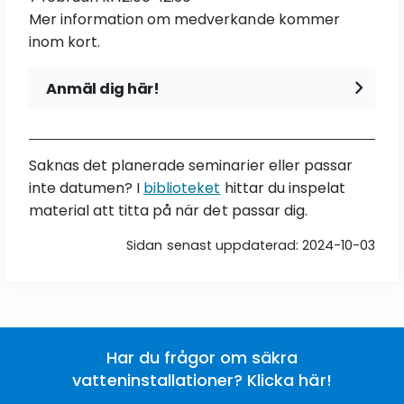
Mer information om medverkande kommer
inom kort.
Anmäl dig här!
Namn
Saknas det planerade seminarier eller passar
inte datumen? I
biblioteket
hittar du inspelat
Telefon
material att titta på när det passar dig.
Sidan senast uppdaterad: 2024-10-03
E-post
Samtycke
Jag godkänner
integritetspolicyn
Har du frågor om säkra
vatteninstallationer? Klicka här!
Skicka