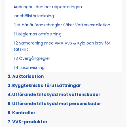
Ändringar i den här uppdateringen
Innehållsförteckning
Det här är Branschregler Säker Vatteninstallation
1.1 Reglernas omfattning
1.2 Samordning med AMA VVS & Kyla och krav för
tätskikt
1.3 Övergångregler
1.4 Läsanvisning
Auktorisation
Byggtekniska förutsättningar
2.1 Auktoriserat VVS-företag
Utförande till skydd mot vattenskador
2.1.1 Säker Vattens branschlegitimation för VVS-
montörer, arbetsledare och lärlingar
Utförande till skydd mot personskador
4.1 Tappvatteninstallationer
2.1.2 Dokumentation av VVS-installationer
Kontroller
4.1.1 Fogar på tappvattenledningar
5.1 Skydd mot legionellatillväxt i
2.2 Auktoriserat konsultföretag
tappvatteninstallationer
VVS-produkter
4.1.2 Avstängningsventiler
6.1 tryck- och täthetskontroll av tappvatten och