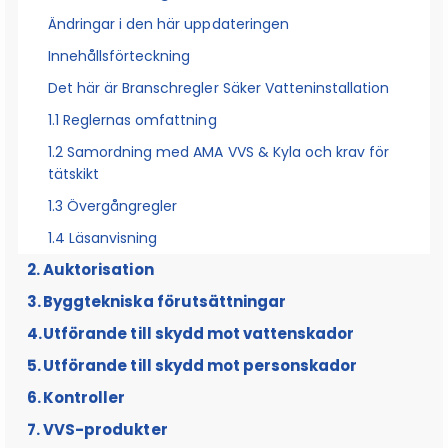
Ändringar i den här uppdateringen
Innehållsförteckning
Det här är Branschregler Säker Vatteninstallation
1.1 Reglernas omfattning
1.2 Samordning med AMA VVS & Kyla och krav för
tätskikt
1.3 Övergångregler
1.4 Läsanvisning
Auktorisation
Byggtekniska förutsättningar
2.1 Auktoriserat VVS-företag
Utförande till skydd mot vattenskador
2.1.1 Säker Vattens branschlegitimation för VVS-
montörer, arbetsledare och lärlingar
Utförande till skydd mot personskador
4.1 Tappvatteninstallationer
2.1.2 Dokumentation av VVS-installationer
Kontroller
4.1.1 Fogar på tappvattenledningar
5.1 Skydd mot legionellatillväxt i
2.2 Auktoriserat konsultföretag
tappvatteninstallationer
VVS-produkter
4.1.2 Avstängningsventiler
6.1 tryck- och täthetskontroll av tappvatten och