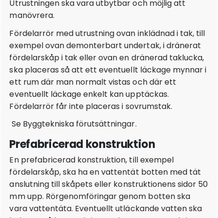
Utrustningen ska vara utbytbar och möjlig att
4.4.3 Rensanordningar på spillvattenledningar
manövrera.
4.4.4 Luftning av spillvatteninstallation
Fördelarrör med utrustning ovan inklädnad i tak, till
4.4.5 Golvbrunn
exempel ovan demonterbart undertak, i dränerat
fördelarskåp i tak eller ovan en dränerad taklucka,
4.4.6 Utbyte av golvbrunn
ska placeras så att ett eventuellt läckage mynnar i
4.4.7 Väggnära golvbrunn
ett rum där man normalt vistas och där ett
4.4.8 Spillvattenanslutning från diskmaskin,
eventuellt läckage enkelt kan upptäckas.
tvättmaskin eller annan apparat
Fördelarrör får inte placeras i sovrumstak.
4.4.9 Spilledning från säkerhetsventil
Se Byggtekniska förutsättningar.
4.5 Värmeinstallationer
Prefabricerad konstruktion
4.5.1 Frysskadesäker förläggning av
värmeinstallationer
En prefabricerad konstruktion, till exempel
fördelarskåp, ska ha en vattentät botten med tät
4.6 Rörgenomföringar i byggnadsdelar med tätskikt
anslutning till skåpets eller konstruktionens sidor 50
4.6.1 Rörgenomföring i golv med tätskikt
mm upp. Rörgenomföringar genom botten ska
4.6.2 Rörgenomföring i vägg med tätskikt
vara vattentäta. Eventuellt utläckande vatten ska