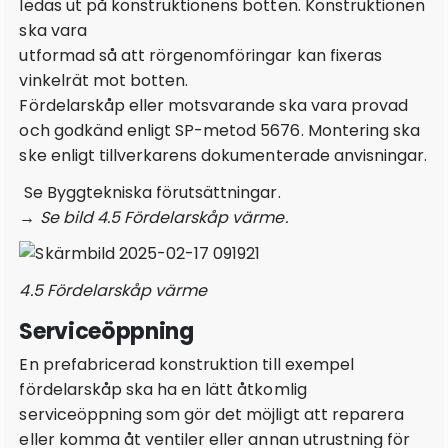
ledas ut på konstruktionens botten. Konstruktionen
4.7 Infästning av produkter i bad- och duschrum
ska vara
4.7.1 Skruvinfästningar i vägg
utformad så att rörgenomföringar kan fixeras
4.7.2 Skruvinfästning i golv
vinkelrät mot botten.
4.7.3 Tätning av skruvinfästningar
Fördelarskåp eller motsvarande ska vara provad
och godkänd enligt SP-metod 5676. Montering ska
4.7.4 Infästning av produkter med lim
ske enligt tillverkarens dokumenterade anvisningar.
Se Byggtekniska förutsättningar.
→ Se bild 4.5 Fördelarskåp värme.
4.5 Fördelarskåp värme
Serviceöppning
En prefabricerad konstruktion till exempel
fördelarskåp ska ha en lätt åtkomlig
serviceöppning som gör det möjligt att reparera
eller komma åt ventiler eller annan utrustning för