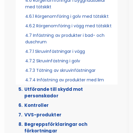
4.6 Rörgenomföringar i byggnadsdelar
med tätskikt
4.6.1 Rörgenomföring i golv med tätskikt
4.6.2 Rörgenomföring i vägg med tätskikt
4.7 Infästning av produkter i bad- och
duschrum
4.7.1 Skruvinfästningar i vägg
4.7.2 Skruvinfästning i golv
4.7.3 Tätning av skruvinfästningar
4.7.4 Infästning av produkter med lim
Utförande till skydd mot
personskador
Kontroller
5.1 Skydd mot legionellatillväxt i
tappvatteninstallationer
VVS-produkter
6.1 Tryck- och täthetskontroll av
5.1.1 Temperaturkrav och placering av
tappvatten och värmeinstallationer
Begreppsförklaringar och
7.1 Egenskaper
tappvattenledningar
förkortningar
6.2 Tryck- och täthetskontroll enligt