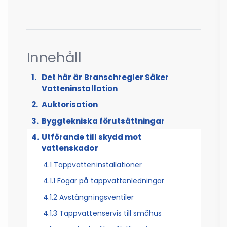
Innehåll
Det här är Branschregler Säker
Vatteninstallation
Auktorisation
1.1 Reglernas omfattning
Byggtekniska förutsättningar
1.2 Samordning med AMA VVS & Kyla och
2.1 Auktoriserat VVS-företag
krav för tätskikt
Utförande till skydd mot
2.1.1 Säker Vattens branschlegitimation för
vattenskador
1.3 Övergångsregler
VVS-montörer, arbetsledare och lärlingar
1.4 Läsanvisning
2.1.2 Dokumentation av VVS-installationer
4.1 Tappvatteninstallationer
2.2 Auktoriserat konsultföretag
4.1.1 Fogar på tappvattenledningar
2.2.1 Dokumentation av projektering
4.1.2 Avstängningsventiler
2.3 Kontroll av auktorisation för VVS- och
4.1.3 Tappvattenservis till småhus
konsultföretag