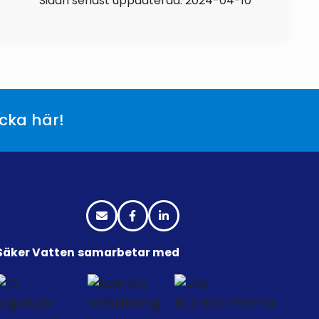
Sidan senast uppdaterad: 2024-04-10
icka här!
Säker Vatten samarbetar med