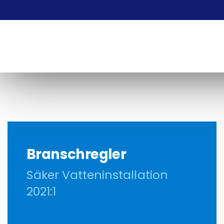
Branschregler
Säker Vatteninstallation
2021:1