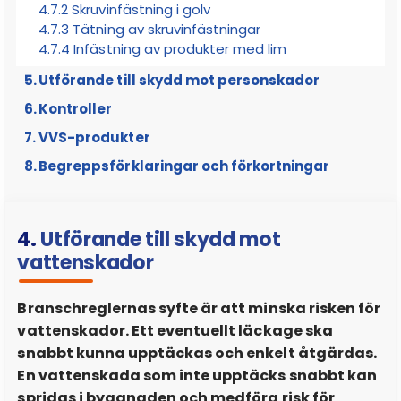
4.7.2 Skruvinfästning i golv
4.7.3 Tätning av skruvinfästningar
4.7.4 Infästning av produkter med lim
Utförande till skydd mot personskador
Kontroller
5.1 Skydd mot legionellatillväxt i
tappvatteninstallationer
VVS-produkter
6.1 Tryck- och täthetskontroll av tappvatten och
5.1.1 Temperaturkrav och placering av
värmeinstallationer
Begreppsförklaringar och förkortningar
7.1 Egenskaper
tappvattenledningar
6.2 Tryck- och täthetskontroll enligt Branschregler
7.1.1 System och komponenter
5.1.2 Utformning av tappvatteninstallation
Säker Vatteninstallation
7.2 Särskilda branschkrav
5.1.3 Idrifttagning efter tryck- och täthetskontroll
6.2.1 Tryck- och täthetskontroll av rörledningssystem
4.
Utförande till skydd mot
7.2.1 Mässingskomponenter
av metall
vattenskador
5.2 Skydd mot brännskador
7.2.2 Väggnära golvbrunnar
6.2.2 Tryck- och täthetskontroll av plaströrssystem
5.2.1 Temperaturkrav
eller blandade plast- och metallrörsystem
Branschreglernas syfte är att minska risken för
7.2.3 VVS-produkter som ska anslutas mot tätskikt
5.3 Skydd mot återströmning
vattenskador. Ett eventuellt läckage ska
6.2.3 Täthetskontroll av presskopplingar
7.2.4 Prefabricerade volymhus eller prefabricerade
5.3.1 Tappställen utan slangförskruvning och slangar
snabbt kunna upptäckas och enkelt åtgärdas.
installationsmoduler
6.2.4 Täthetskontroll av befintliga tappvatten och
En vattenskada som inte upptäcks snabbt kan
5.3.2 Tappställen med duschslang
värmeinstallationer
7.3 Monteringsanvisningar
spridas i byggnaden och medföra risk för