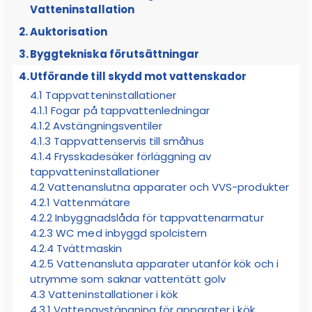
Vatteninstallation
Auktorisation
1.1 Reglernas omfattning
Byggtekniska förutsättningar
1.2 Samordning med AMA VVS & Kyla och krav för
2.1 Auktoriserat VVS-företag
tätskikt
Utförande till skydd mot vattenskador
2.1.1 Säker Vattens branschlegitimation för VVS-
1.3 Övergångsregler
montörer, arbetsledare och lärlingar
4.1 Tappvatteninstallationer
4.1.1 Fogar på tappvattenledningar
1.4 Läsanvisning
2.1.2 Dokumentation av VVS-installationer
4.1.2 Avstängningsventiler
2.2 Auktoriserat konsultföretag
4.1.3 Tappvattenservis till småhus
4.1.4 Frysskadesäker förläggning av
2.2.1 Dokumentation av projektering
tappvatteninstallationer
2.3 Kontroll av auktorisation för VVS- och
4.2 Vattenanslutna apparater och VVS-produkter
konsultföretag
4.2.1 Vattenmätare
4.2.2 Inbyggnadslåda för tappvattenarmatur
4.2.3 WC med inbyggd spolcistern
4.2.4 Tvättmaskin
4.2.5 Vattenansluta apparater utanför kök och i
utrymme som saknar vattentätt golv
4.3 Vatteninstallationer i kök
4.3.1 Vattenavstängning för apparater i kök