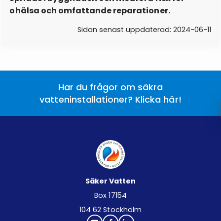
5.3.3 Tappställen med slangförskruvning
6.2.5 Täthetskontroll av spillvattenledningar
7.3.1 Monteringsanvisning märkt med Säker
ohälsa och omfattande reparationer.
5.3.4 Fasta anslutningar till installationer
Vatteninstallations logotyp
6.2.6 Förenklad täthetskontroll med luft för vissa
Sidan senast uppdaterad: 2024-06-11
rörsystem
6.3 Temperaturkontroll
6.4 Kontroll av monteringsverktyg och
mätinstrument
Har du frågor om säkra
vatteninstallationer? Klicka här!
Säker Vatten
Box 17154
104 62 Stockholm