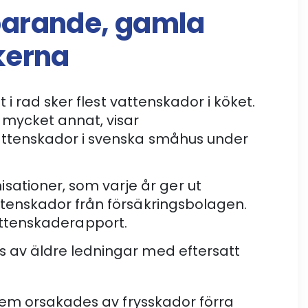
parande, gamla
kerna
i rad sker flest vattenskador i köket.
 mycket annat, visar
attenskador i svenska småhus under
ationer, som varje år ger ut
ttenskador från försäkringsbolagen.
 Vattenskaderapport.
s av äldre ledningar med eftersatt
ystem orsakades av frysskador förra