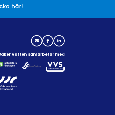
icka här!
Säker Vatten samarbetar med