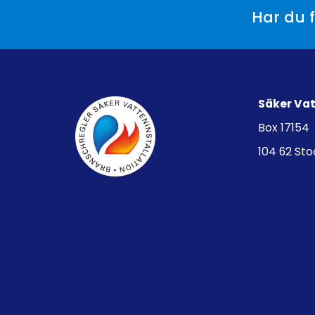
Har du f
Säker Va
Box 17154
104 62 St