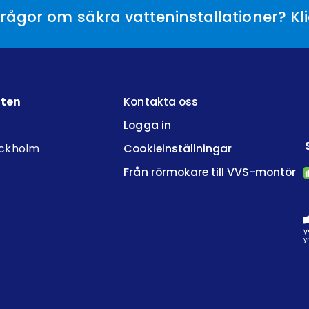
rågor om säkra vatteninstallationer? Kl
tten
Kontakta oss
Logga in
ockholm
Cookieinställningar
Från rörmokare till VVS-montör