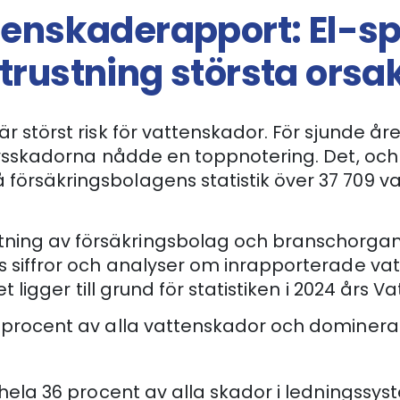
tenskaderapport: El-s
trustning största orsa
störst risk för vattenskador. För sjunde året 
rysskadorna nådde en toppnotering. Det, och
örsäkringsbolagens statistik över 37 709 v
ng av försäkringsbolag och branschorganis
s siffror och analyser om inrapporterade va
t ligger till grund för statistiken i 2024 års
 procent av alla vattenskador och dominera
 - hela 36 procent av alla skador i ledningss