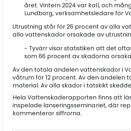
året. Vintern 2024 var kall, och mång
Lundborg, verksamhetsledare för 
Utrustning står för 26 procent av alla va
alla vattenskador orsakade av utrustnin
- Tyvärr visar statistiken att det of
som 66 procent av skadorna orsakas a
Av den totala andelen vattenskador i V
våtrum för 12 procent. Av den andelen 
material. Av alla skador i tätskikt skedde
Hela Vattenskaderapporten finns att lä
inspelade lanseringsseminariet, där re
kommenterar siffrorna.