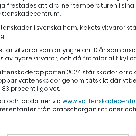
a frestades att dra ner temperaturen i sina h
Vattenskadecentrum.
ttenskador i svenska hem. Kökets vitvaror stå
g.
tast är vitvaror som är yngre än 10 år som or
v nyare vitvaror, och då framför allt kyl oc
attenskaderapporten 2024 står skador orsak
toppar vattenskador genom tätskikt där ytbe
 83 procent i golvet.
sa och ladda ner via
www.vattenskadecentr
presentanter från branschorganisationer oc