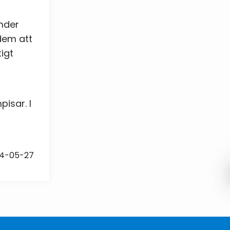
änder
 dem att
tigt
pisar. I
24-05-27