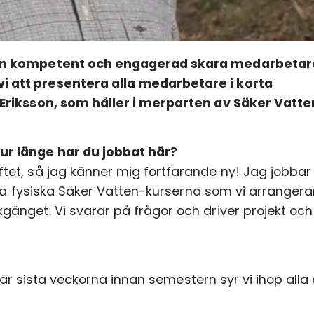
 men kompetent och engagerad skara medarbetar
i att presentera alla medarbetare i korta
 Eriksson, som håller i merparten av Säker Vatte
ur länge har du jobbat här?
ftet, så jag känner mig fortfarande ny! Jag jobba
esta fysiska Säker Vatten-kurserna som vi arrangerar
gänget. Vi svarar på frågor och driver projekt och
e här sista veckorna innan semestern syr vi ihop alla 