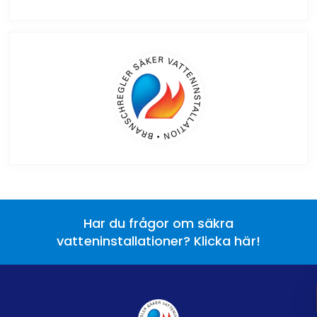
Har du frågor om säkra
vatteninstallationer? Klicka här!