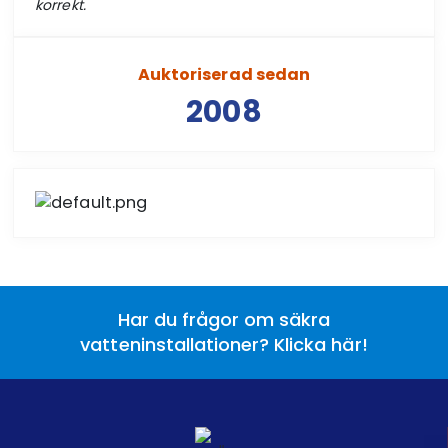
korrekt.
Auktoriserad sedan
2008
Har du frågor om säkra
vatteninstallationer? Klicka här!