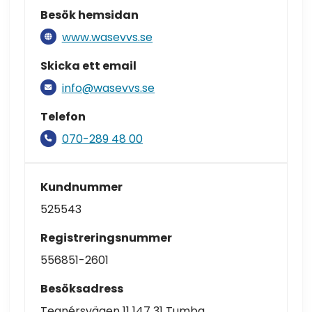
Besök hemsidan
www.wasevvs.se
Skicka ett email
info@wasevvs.se
Telefon
070-289 48 00
Kundnummer
525543
Registreringsnummer
556851-2601
Besöksadress
Tegnérsvägen 11 147 31 Tumba