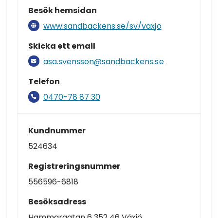
Besök hemsidan
www.sandbackens.se/sv/vaxjo
Skicka ett email
asa.svensson@sandbackens.se
Telefon
0470-78 87 30
Kundnummer
524634
Registreringsnummer
556596-6818
Besöksadress
Hammargatan 6 352 46 Växjö