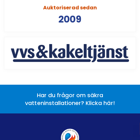
Auktoriserad sedan
2009
Har du frågor om säkra
vatteninstallationer? Klicka här!