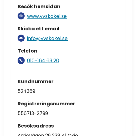
Besök hemsidan
www.vvskakel.se
Skicka ett email
info@vvskakel.se
Telefon
010-164 63 20
Kundnummer
524369
Registreringsnummer
556713-2799
Besöksadress
Arrievägen 29 238 41 Oxie