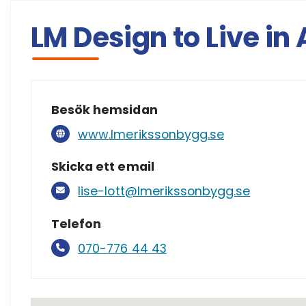
LM Design to Live in
Besök hemsidan
www.lmerikssonbygg.se
Skicka ett email
lise-lott@lmerikssonbygg.se
Telefon
070-776 44 43