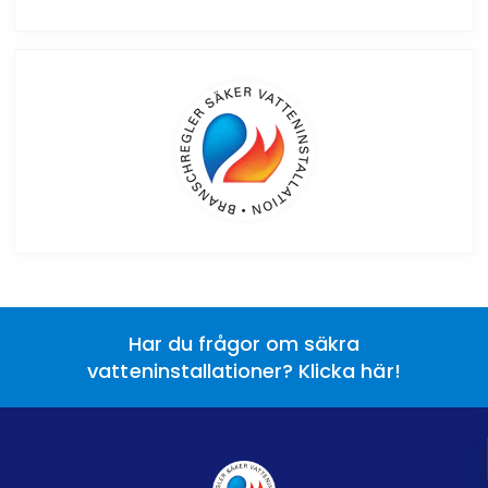
Har du frågor om säkra
vatteninstallationer? Klicka här!