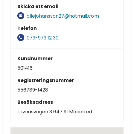
Skicka ett email
ollejohansson27@hotmail.com
Telefon
073-973 12 30
Kundnummer
501416
Registreringsnummer
556789-1428
Besöksadress
Lövnäsvägen 3 647 91 Mariefred