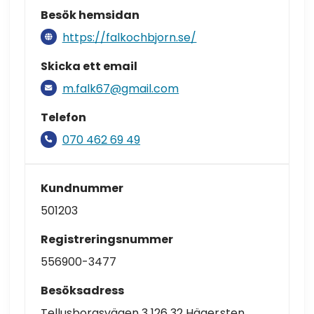
Besök hemsidan
https://falkochbjorn.se/
Skicka ett email
m.falk67@gmail.com
Telefon
070 462 69 49
Kundnummer
501203
Registreringsnummer
556900-3477
Besöksadress
Tellusborgsvägen 3 126 32 Hägersten