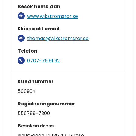
Besök hemsidan
www.wikstromsror.se
Skicka ett email
thomas@wikstromsror.se
Telefon
0707-79 91 92
Kundnummer
500904
Registreringsnummer
556789-7300
Besöksadress
Siriusvägen 14 135 47 Tyresö