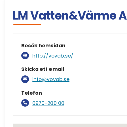
LM Vatten&Värme 
Besök hemsidan
http://vovab.se/
Skicka ett email
info@vovab.se
Telefon
0970-200 00