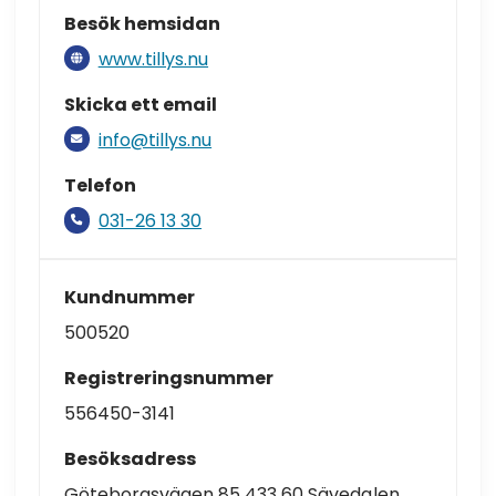
Besök hemsidan
www.tillys.nu
Skicka ett email
info@tillys.nu
Telefon
031-26 13 30
Kundnummer
500520
Registreringsnummer
556450-3141
Besöksadress
Göteborgsvägen 85 433 60 Sävedalen