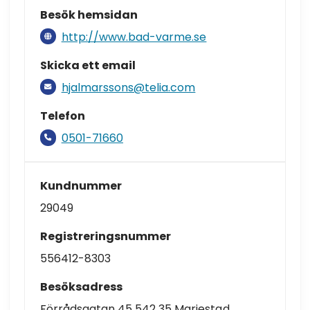
Besök hemsidan
http://www.bad-varme.se
Skicka ett email
hjalmarssons@telia.com
Telefon
0501-71660
Kundnummer
29049
Registreringsnummer
556412-8303
Besöksadress
Förrådsgatan 45 542 35 Mariestad