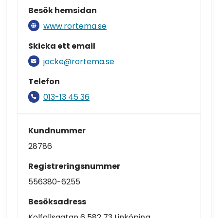
Besök hemsidan
www.rortema.se
Skicka ett email
jocke@rortema.se
Telefon
013-13 45 36
Kundnummer
28786
Registreringsnummer
556380-6255
Besöksadress
Kolfallsgatan 6 582 73 Linköping