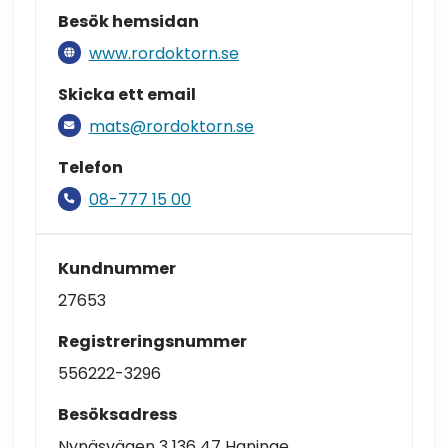
Besök hemsidan
www.rordoktorn.se
Skicka ett email
mats@rordoktorn.se
Telefon
08-777 15 00
Kundnummer
27653
Registreringsnummer
556222-3296
Besöksadress
Nynäsvägen 3 136 47 Haninge