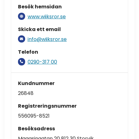
Besök hemsidan
www.wiiksror.se
Skicka ett email
info@wiiksror.se
Telefon
0290-317 00
Kundnummer
26848
Registreringsnummer
556095-8521
Besöksadress
Magasingatan 20 812 30 Storvik