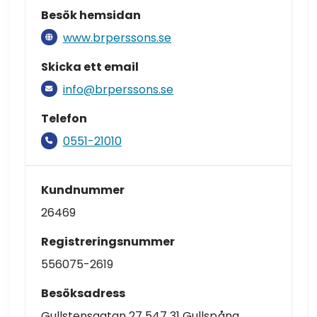
Besök hemsidan
www.brperssons.se
Skicka ett email
info@brperssons.se
Telefon
0551-21010
Kundnummer
26469
Registreringsnummer
556075-2619
Besöksadress
Gullstensgatan 27 547 31 Gullspång