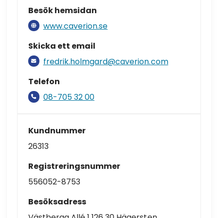
Besök hemsidan
www.caverion.se
Skicka ett email
fredrik.holmgard@caverion.com
Telefon
08-705 32 00
Kundnummer
26313
Registreringsnummer
556052-8753
Besöksadress
Västberga Allé 1 126 30 Hägersten