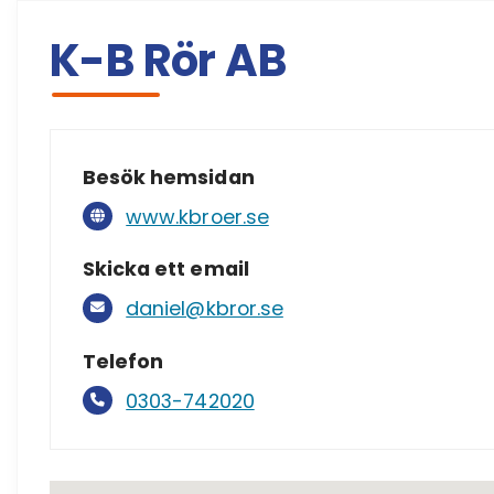
K-B Rör AB
Besök hemsidan
www.kbroer.se
Skicka ett email
daniel@kbror.se
Telefon
0303-742020