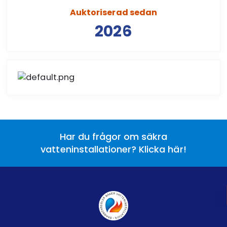
Auktoriserad sedan
2026
Har du frågor om säkra
vatteninstallationer? Klicka här!