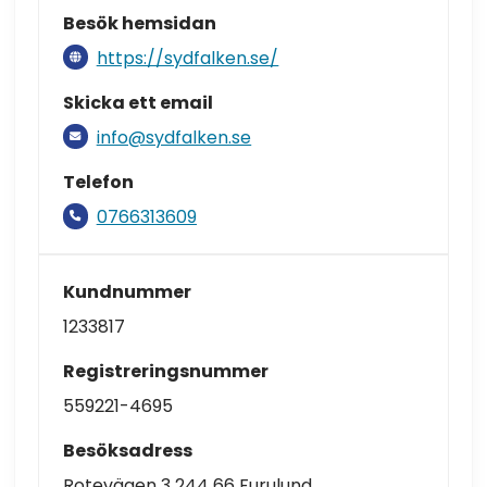
Besök hemsidan
https://sydfalken.se/
Skicka ett email
info@sydfalken.se
Telefon
0766313609
Kundnummer
1233817
Registreringsnummer
559221-4695
Besöksadress
Rotevägen 3 244 66 Furulund