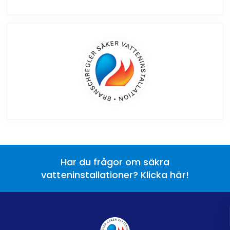
Har du frågor om säkra
vatteninstallationer? Klicka här!