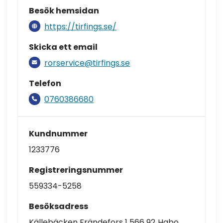
Besök hemsidan
https://tirfings.se/
Skicka ett email
rorservice@tirfings.se
Telefon
0760386680
Kundnummer
1233776
Registreringsnummer
559334-5258
Besöksadress
Källebäcken Frändefors 1 566 92 Habo