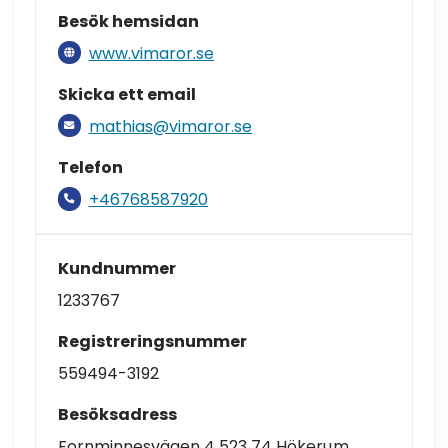
Besök hemsidan
www.vimaror.se
Skicka ett email
mathias@vimaror.se
Telefon
+46768587920
Kundnummer
1233767
Registreringsnummer
559494-3192
Besöksadress
Fornminnesvägen 4 523 74 Hökerum