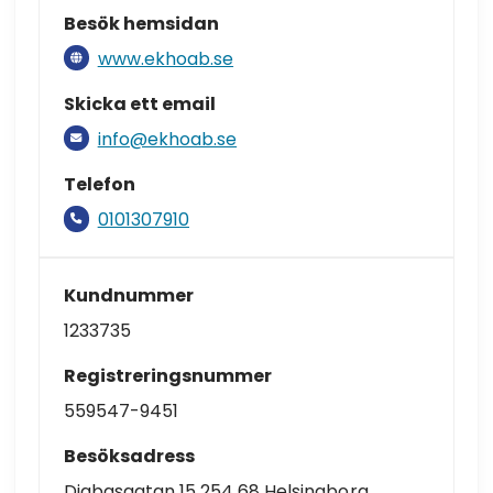
Besök hemsidan
www.ekhoab.se
Skicka ett email
info@ekhoab.se
Telefon
0101307910
Kundnummer
1233735
Registreringsnummer
559547-9451
Besöksadress
Diabasgatan 15 254 68 Helsingborg