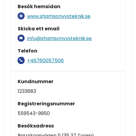
Besök hemsidan
www.shamsonvvsteknik.se
Skicka ett email
Info@shamsonvvsteknik.se
Telefon
+46760057506
Kundnummer
1233683
Registreringsnummer
559543-9950
Besöksadress
Barrskogsvägen 11 135 37 Tyresö