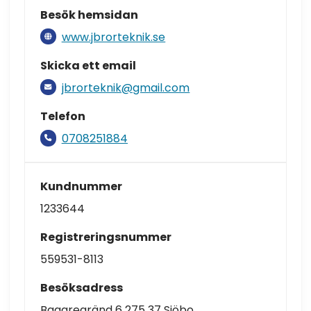
Besök hemsidan
www.jbrorteknik.se
Skicka ett email
jbrorteknik@gmail.com
Telefon
0708251884
Kundnummer
1233644
Registreringsnummer
559531-8113
Besöksadress
Bagaregränd 6 275 37 Sjöbo