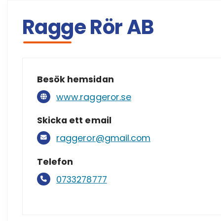
Ragge Rör AB
Besök hemsidan
www.raggeror.se
Skicka ett email
raggeror@gmail.com
Telefon
0733278777