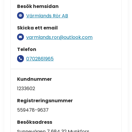
Besök hemsidan
Värmlands Rör AB
Skicka ett email
varmlands.ror@outlook.com
Telefon
0702861965
Kundnummer
1233602
Registreringsnummer
559478-9637
Besöksadress
Sunnevägen 7 684 32 Munkfors