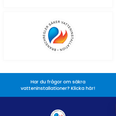
Har du frågor om säkra
vatteninstallationer? Klicka här!