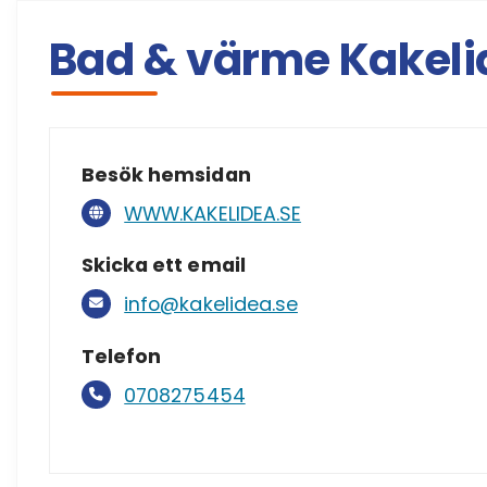
Bad & värme Kakeli
Besök hemsidan
WWW.KAKELIDEA.SE
Skicka ett email
info@kakelidea.se
Telefon
0708275454