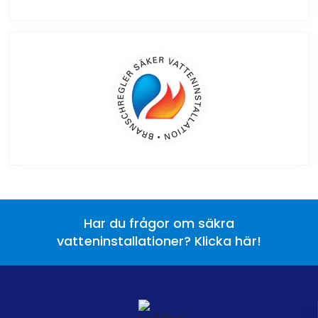
Har du frågor om säkra
vatteninstallationer? Klicka här!