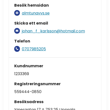
Besök hemsidan
almtunavvs.se
Skicka ett email
johan_f_karlsson@hotmail.com
Telefon
0707985205
Kundnummer
1233369
Registreringsnummer
559444-0850
Besöksadress
Ymergatan 17 A 753 25 Uppsala