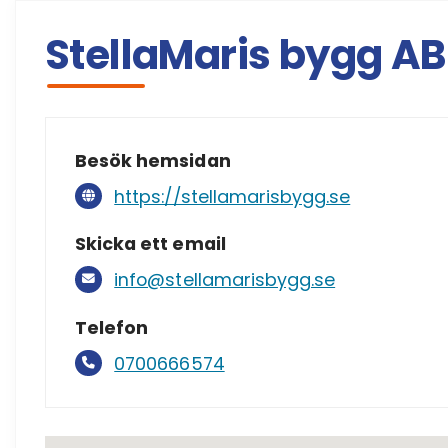
StellaMaris bygg AB
Besök hemsidan
https://stellamarisbygg.se
Skicka ett email
info@stellamarisbygg.se
Telefon
0700666574