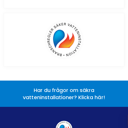
Har du frågor om säkra
vatteninstallationer? Klicka här!