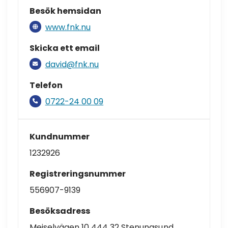
Besök hemsidan
www.fnk.nu
Skicka ett email
david@fnk.nu
Telefon
0722-24 00 09
Kundnummer
1232926
Registreringsnummer
556907-9139
Besöksadress
Mejselvägen 10 444 32 Stenungsund