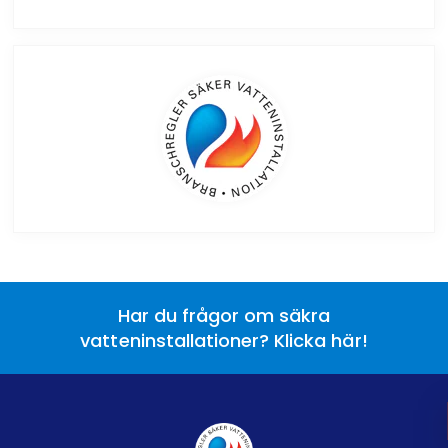
Har du frågor om säkra
vatteninstallationer? Klicka här!