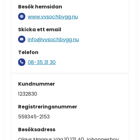
Besök hemsidan
www.vvsochbygg.nu
Skicka ett email
info@vvsochbygg.nu
Telefon
08-35 31 30
Kundnummer
1232830
Registreringsnummer
559345-2153
Besöksadress
Olaus Magnus Väg 10 121 40 Johanneshov