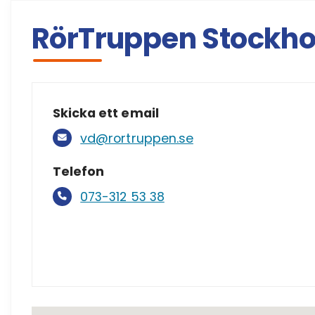
RörTruppen Stockh
Skicka ett email
vd@rortruppen.se
Telefon
073-312 53 38