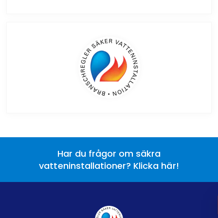
Har du frågor om säkra
vatteninstallationer? Klicka här!